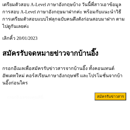
เตรียมตัวสอบ A-Level ภาษาอังกฤษบ้าง วันนี้พี่สาวเอาข้อมูล
การสอบ A-Level ภาษาอังกฤษมาฝากค่ะ พร้อมกับแนะนำวิธี
การเตรียมตัวสอบแบบไฟลุกฉบับคนตึงตังก่อนสอบมาฝาก ตาม
ไปดูกันเลยค่ะ
เลิกคิ้ว
20/01/2023
สมัครรับจดหมายข่าวจากบ้านอิ๊ง
กรอกอีเมลเพื่อสมัครรับข่าวสารจากบ้านอิ๊ง ทั้งคอนเทนต์
อัพเดทใหม่ คอร์สเรียนภาษาอังกฤษฟรี และโปรโมชั่นจากบ้า
นอิ๊งก่อนใคร
สมัครรับข่าวสาร