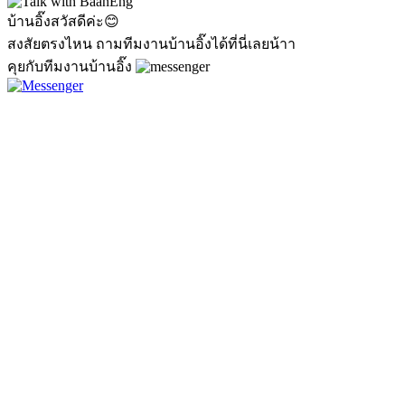
บ้านอิ๊งสวัสดีค่ะ😊
สงสัยตรงไหน ถามทีมงานบ้านอิ๊งได้ที่นี่เลยน้าา
คุยกับทีมงานบ้านอิ๊ง