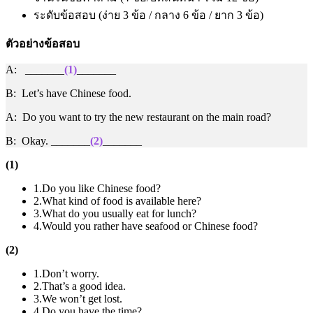
ระดับข้อสอบ (ง่าย 3 ข้อ / กลาง 6 ข้อ / ยาก 3 ข้อ)
ตัวอย่างข้อสอบ
A: _______
(1)
_______
B: Let’s have Chinese food.
A: Do you want to try the new restaurant on the main road?
B: Okay. _______
(2)
_______
(1)
1.Do you like Chinese food?
2.What kind of food is available here?
3.What do you usually eat for lunch?
4.Would you rather have seafood or Chinese food?
(2)
1.Don’t worry.
2.That’s a good idea.
3.We won’t get lost.
4.Do you have the time?