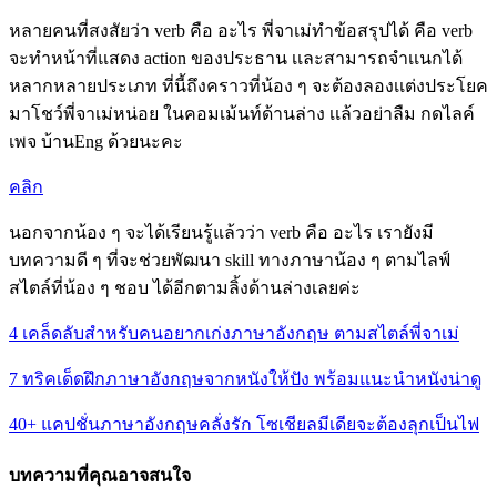
หลายคนที่สงสัยว่า verb คือ อะไร พี่จาเม่ทำข้อสรุปได้ คือ verb
จะทำหน้าที่แสดง action ของประธาน เเละสามารถจำเเนกได้
หลากหลายประเภท ที่นี้ถึงคราวที่น้อง ๆ จะต้องลองเเต่งประโยค
มาโชว์พี่จาเม่หน่อย ในคอมเม้นท์ด้านล่าง เเล้วอย่าลืม กดไลค์
เพจ บ้านEng ด้วยนะคะ
คลิก
นอกจากน้อง ๆ จะได้เรียนรู้แล้วว่า verb คือ อะไร เรายังมี
บทความดี ๆ ที่จะช่วยพัฒนา skill ทางภาษาน้อง ๆ ตามไลฟ์
สไตล์ที่น้อง ๆ ชอบ ได้อีกตามลิ้งด้านล่างเลยค่ะ
4 เคล็ดลับสำหรับคนอยากเก่งภาษาอังกฤษ ตามสไตล์พี่จาเม่
7 ทริคเด็ดฝึกภาษาอังกฤษจากหนังให้ปัง พร้อมแนะนำหนังน่าดู
40+ แคปชั่นภาษาอังกฤษคลั่งรัก โซเชียลมีเดียจะต้องลุกเป็นไฟ
บทความที่คุณอาจสนใจ