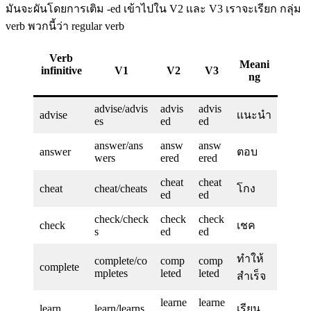
มันจะผันโดยการเติม -ed เข้าไปใน V2 เเละ V3 เราจะเรียก กลุ่ม
verb พวกนี้ว่า regular verb
Verb
Meani
infinitive
V1
V2
V3
ng
advise/advis
advis
advis
advise
เเนะนำ
es
ed
ed
answer/ans
answ
answ
answer
ตอบ
wers
ered
ered
cheat
cheat
cheat
cheat/cheats
โกง
ed
ed
check/check
check
check
check
เชค
s
ed
ed
ทำให้
complete/co
comp
comp
complete
mpletes
leted
leted
สำเร็จ
learne
learne
learn
learn/learns
เรียน