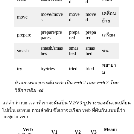
d
d
เคลื่อน
move/move
move
move
move
s
d
d
ย้าย
prepare/pre
prepa
prepa
prepare
เตรียม
pares
red
red
smash/smas
smas
smas
smash
ชน
hes
hed
hed
พยายา
try
try/tries
tried
tried
ม
ตัวอย่างของการผัน verb เป็น verb 2 เเละ verb 3 โดย
วิธีการเติม -ed
เเต่คำว่า run เวลาที่เราจะผันเป็น V2/V3 รูปร่างของมันจะเปลี่ยน
ไปเป็น ran/run ตามลำดับ ซึ่งเราจะเรียก verb ที่ผันกันเเบบนี้ว่า
irregular verb
Verb
Meani
V1
V2
V3