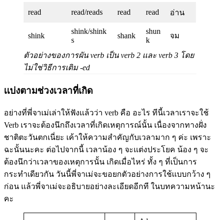
read
read/reads
read
read
อ่าน
shink/shink
shun
shink
shank
จม
s
k
ตัวอย่างของการผัน verb เป็น verb 2 เเละ verb 3 โดย
ไม่ใช่วิธีการเติม -ed
เเบ่งตามช่วงเวลาที่เกิด
อย่างที่พี่จาเม่เล่าให้ฟังเเล้วว่า verb คือ อะไร ทีนี้เวลาเราจะใช้
Verb เราจะต้องนึกถึงเวลาที่เกิดเหตุการณ์นั้น เนื่องจากทางฝั่ง
ชาติตะวันตกเนี่ยะ เค้าให้ความสำคัญกับเวลามาก ๆ ค่ะ เพราะ
ฉะนั้นนะคะ ต่อไปจากนี้ เวลาน้อง ๆ จะเเต่งประโยค น้อง ๆ จะ
ต้องนึกว่าเวลาของเหตุการนั้น เกิดเมื่อไหร่ ทั้ง ๆ ที่เป็นการ
กระทำเดียวกัน วันนี้พี่จาเม่จะขอยกตัวอย่างการใช้เเบบกว้าง ๆ
ก่อน เเล้วพี่จาเม่จะอธิบายอย่างละเอียดอีกที ในบทความหน้านะ
คะ