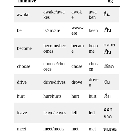
infinitive
ng
awake/awa
awok
awa
awake
ตื่น
kes
e
ken
was/w
be
is/am/are
been
เป็น
ere
กลาย
become/bec
becam
beco
become
omes
e
me
เป็น
choose/cho
chos
choose
chose
เลือก
oses
en
drive
drive
drive/drives
drove
ขับ
n
hurt
hurt/hurts
hurt
hurt
เจ็บ
ออก
leave
leave/leaves
left
left
จาก
meet
meet/meets
met
met
พบเจอ