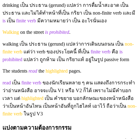
drinking เป็น ประธาน (gerund) เเปลว่า การดื่มน้ำสะอาด เป็น
ประธาน เเละไม่ได้ทำหน้าที่เป็น กริยา เป็น non-finite verb เเละมี
is
เป็น
finite verb
มีความหมายว่า เป็น อะไรนั่นเอง
Walking
on the street
is prohibited
.
walking เป็น ประธาน (gerund) เเปลว่าการเดินบนถนน เป็น
non-
finite verb
เเต่ว่า verb ของประโยคนี้ ที่เป็น
finite verb
คือ
is
prohibited
เเปลว่า ถูกห้าม เป็น กริยาเเท้ อยู่ในรูป passive form
The students
read
the
highlighted
pages.
read
เป็น
finite verb
ของนักเรียนหลาย ๆ คน เเสดงถึงการกระทำ
ว่าอ่านหนังสือ อาจจะเป็น V1 หรือ V2 ก็ได้ เพราะไม่มีคำบอก
เวลา เเต่
highlighted
เป็น คำขยาย บอกลักษณะของหน้าหนังสือ
ว่าเป็นหน้าอันไหน เป็นหน้าอันที่ถูกไฮไลท์ เอาไว้ ถือว่าเป็น
non-
finite verb
ในรูป V3
เเบ่งตามความต้องการกรรม