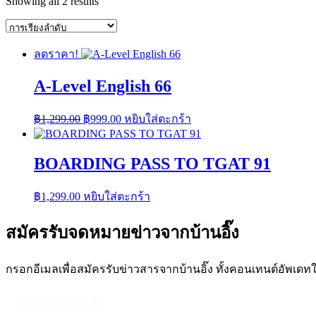
Showing all 2 results
ลดราคา!
A-Level English 66
Original
Current
฿
1,299.00
฿
999.00
หยิบใส่ตะกร้า
price
price
was:
is:
฿1,299.00.
฿999.00.
BOARDING PASS TO TGAT 91
฿
1,299.00
หยิบใส่ตะกร้า
สมัครรับจดหมายข่าวจากบ้านอิ๊ง
กรอกอีเมลเพื่อสมัครรับข่าวสารจากบ้านอิ๊ง ทั้งคอนเทนต์อัพเด